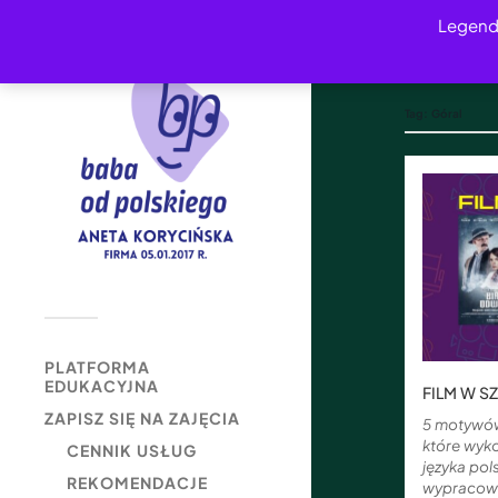
Legend
Tag:
Góral
PLATFORMA
EDUKACYJNA
FILM W S
ZAPISZ SIĘ NA ZAJĘCIA
5 motywów
które wyko
CENNIK USŁUG
języka pol
REKOMENDACJE
wypracow