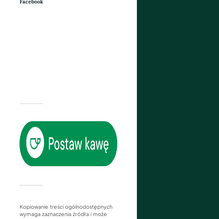
Facebook
Kopiowanie treści ogólnodostępnych
wymaga zaznaczenia źródła i może