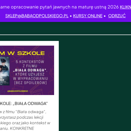
arne opracowanie pytań jawnych na maturę ustną 2026
KLIKN
•
•
SKLEP@BABAODPOLSKIEGO.PL
KURSY ONLINE
ODRZUĆ
ZKOLE: „BIAŁA ODWAGA”
 z filmu “Biała odwaga”,
rzystasz podczas lekcji
skiego oraz jako kontekst w
aniu. KONKRETNE