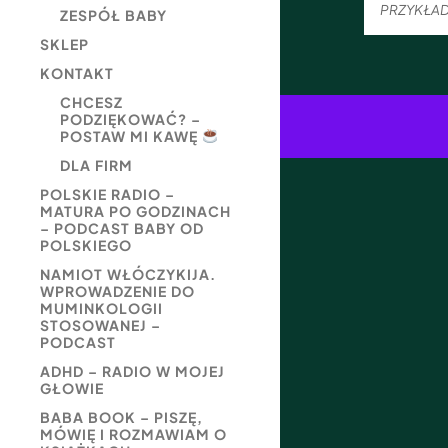
PRZYKŁAD
ZESPÓŁ BABY
SKLEP
KONTAKT
CHCESZ
PODZIĘKOWAĆ? –
POSTAW MI KAWĘ
DLA FIRM
POLSKIE RADIO –
MATURA PO GODZINACH
– PODCAST BABY OD
POLSKIEGO
NAMIOT WŁÓCZYKIJA.
WPROWADZENIE DO
MUMINKOLOGII
STOSOWANEJ –
PODCAST
ADHD – RADIO W MOJEJ
GŁOWIE
BABA BOOK – PISZĘ,
MÓWIĘ I ROZMAWIAM O