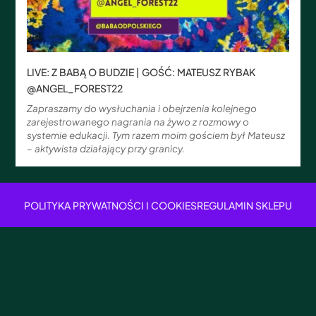
LIVE: Z BABĄ O BUDZIE | GOŚĆ: MATEUSZ RYBAK
@ANGEL_FOREST22
Zapraszamy do wysłuchania i obejrzenia kolejnego
zarejestrowanego nagrania na żywo z rozmowy o
systemie edukacji. Tym razem moim gościem był Mateusz
– aktywista działający przy granicy.
POLITYKA PRYWATNOŚCI I COOKIES
REGULAMIN SKLEPU