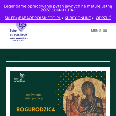
Legendarne opracowanie pytań jawnych na maturę ustną
2026
KLIKNIJ TUTAJ!
•
•
SKLEP@BABAODPOLSKIEGO.PL
KURSY ONLINE
ODRZUĆ
MENU
Tag:
hymn