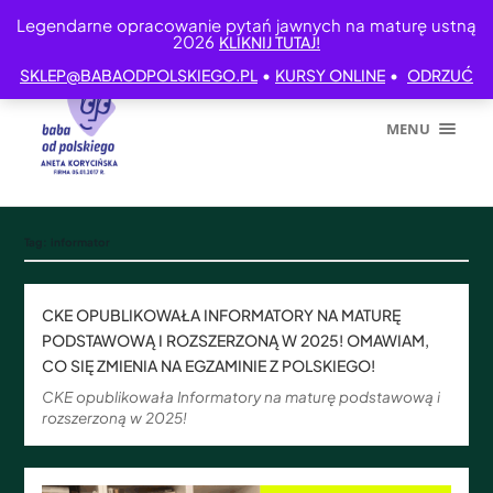
Legendarne opracowanie pytań jawnych na maturę ustną
2026
KLIKNIJ TUTAJ!
•
•
SKLEP@BABAODPOLSKIEGO.PL
KURSY ONLINE
ODRZUĆ
MENU
Tag:
informator
CKE OPUBLIKOWAŁA INFORMATORY NA MATURĘ
PODSTAWOWĄ I ROZSZERZONĄ W 2025! OMAWIAM,
CO SIĘ ZMIENIA NA EGZAMINIE Z POLSKIEGO!
CKE opublikowała Informatory na maturę podstawową i
rozszerzoną w 2025!