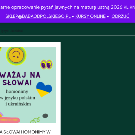
arne opracowanie pytań jawnych na maturę ustną 2026
KLIKN
•
•
SKLEP@BABAODPOLSKIEGO.PL
KURSY ONLINE
ODRZUĆ
 język ukraiński
NA SŁOWA! HOMONIMY W