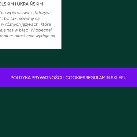
OLSKIM I UKRAIŃSKIM
ten wpis nazwać „fałszywi
e”, bo tak mówimy na
w różnych językach, które
ją nas w błąd. W obecnej
ednak to określenie wydaje mi
POLITYKA PRYWATNOŚCI I COOKIES
REGULAMIN SKLEPU