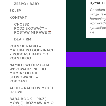
JĘZYKU P
ZESPÓŁ BABY
Chciałam 
SKLEP
przyjaciel
KONTAKT
homonimy 
wprowadza
CHCESZ
sytuacji j
PODZIĘKOWAĆ? –
POSTAW MI KAWĘ
się…
DLA FIRM
POLSKIE RADIO –
MATURA PO GODZINACH
– PODCAST BABY OD
POLSKIEGO
NAMIOT WŁÓCZYKIJA.
WPROWADZENIE DO
MUMINKOLOGII
STOSOWANEJ –
PODCAST
ADHD – RADIO W MOJEJ
GŁOWIE
BABA BOOK – PISZĘ,
MÓWIĘ I ROZMAWIAM O