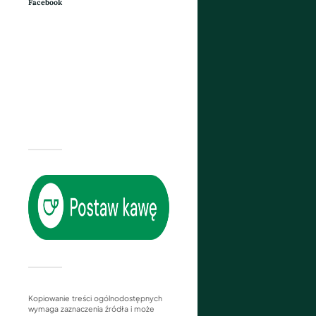
Facebook
Kopiowanie treści ogólnodostępnych
wymaga zaznaczenia źródła i może