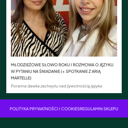
MŁODZIEŻOWE SŁOWO ROKU I ROZMOWA O JĘZYKU
W PYTANIU NA ŚNIADANIE (+ SPOTKANIE Z ARIĄ
MARTELLE)
Poranna dawka zachwytu nad żywotnością języka.
POLITYKA PRYWATNOŚCI I COOKIES
REGULAMIN SKLEPU