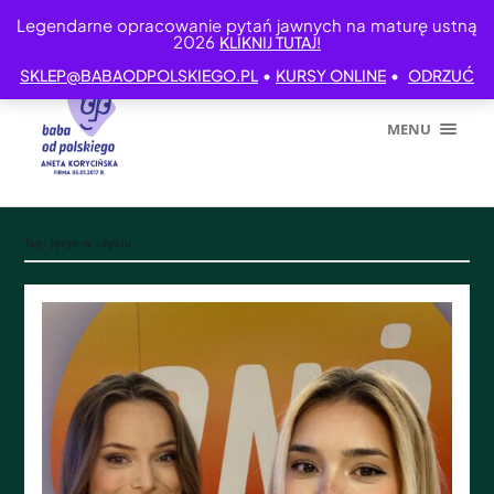
Legendarne opracowanie pytań jawnych na maturę ustną
2026
KLIKNIJ TUTAJ!
•
•
SKLEP@BABAODPOLSKIEGO.PL
KURSY ONLINE
ODRZUĆ
MENU
Tag:
język w użyciu