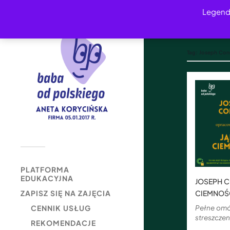
Legend
Tag:
Joseph Con
PLATFORMA
EDUKACYJNA
JOSEPH C
CIEMNOŚ
ZAPISZ SIĘ NA ZAJĘCIA
Pełne omó
CENNIK USŁUG
streszczeni
REKOMENDACJE