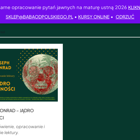
arne opracowanie pytań jawnych na maturę ustną 2026
KLIKN
•
•
SKLEP@BABAODPOLSKIEGO.PL
KURSY ONLINE
ODRZUĆ
rad
ONRAD – JĄDRO
CI
wienie, opracowanie i
e lektury.