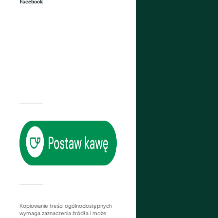
Facebook
Kopiowanie treści ogólnodostępnych
wymaga zaznaczenia źródła i może