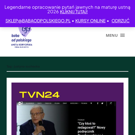
Legendarne opracowanie pytań jawnych na maturę ustną
2026
KLIKNIJ TUTAJ!
•
•
SKLEP@BABAODPOLSKIEGO.PL
KURSY ONLINE
ODRZUĆ
MENU
Tag:
justyna suchecka