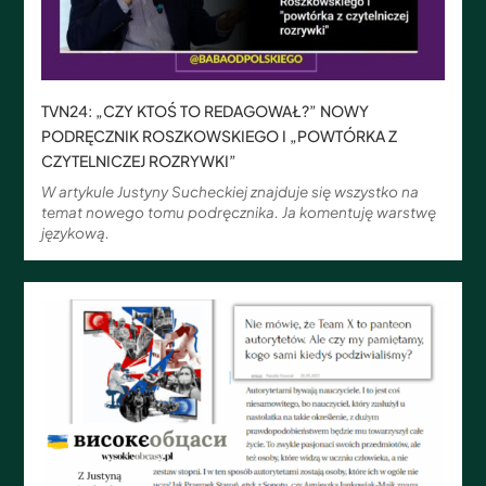
TVN24: „CZY KTOŚ TO REDAGOWAŁ?” NOWY
PODRĘCZNIK ROSZKOWSKIEGO I „POWTÓRKA Z
CZYTELNICZEJ ROZRYWKI”
W artykule Justyny Sucheckiej znajduje się wszystko na
temat nowego tomu podręcznika. Ja komentuję warstwę
językową.