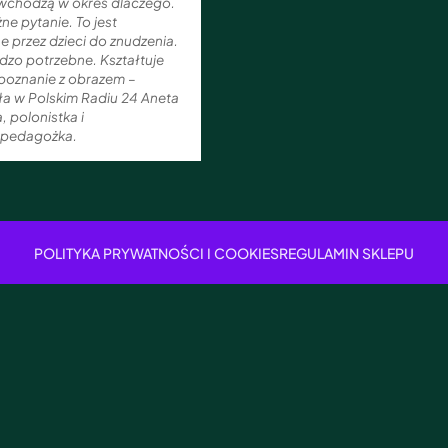
i wchodzą w okres dlaczego.
żne pytanie. To jest
 przez dzieci do znudzenia.
rdzo potrzebne. Kształtuje
zpoznanie z obrazem –
ła w Polskim Radiu 24 Aneta
, polonistka i
opedagożka.
POLITYKA PRYWATNOŚCI I COOKIES
REGULAMIN SKLEPU