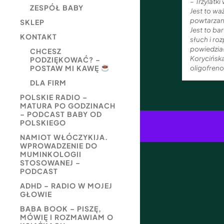
– Trzylatk
ZESPÓŁ BABY
Jest to wa
powtarzane
SKLEP
Jest to ba
KONTAKT
słuch i ro
powiedzia
CHCESZ
Korycińska
PODZIĘKOWAĆ? –
oligofren
POSTAW MI KAWĘ
DLA FIRM
POLSKIE RADIO –
MATURA PO GODZINACH
– PODCAST BABY OD
POLSKIEGO
NAMIOT WŁÓCZYKIJA.
WPROWADZENIE DO
MUMINKOLOGII
STOSOWANEJ –
PODCAST
ADHD – RADIO W MOJEJ
GŁOWIE
BABA BOOK – PISZĘ,
MÓWIĘ I ROZMAWIAM O