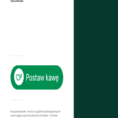
Facebook
Kopiowanie treści ogólnodostępnych
wymaga zaznaczenia źródła i może