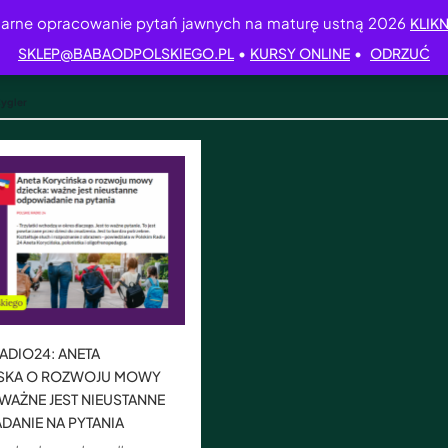
arne opracowanie pytań jawnych na maturę ustną 2026
KLIKN
•
•
SKLEP@BABAODPOLSKIEGO.PL
KURSY ONLINE
ODRZUĆ
Cygler
ADIO24: ANETA
SKA O ROZWOJU MOWY
 WAŻNE JEST NIEUSTANNE
ANIE NA PYTANIA