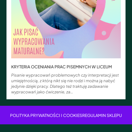
KRYTERIA OCENIANIA PRAC PISEMNYCH W LICEUM
Pisanie wypracowań problemowych czy interpretacji jest
umiejętnością, z którą nikt się nie rodzi i można ją nabyć
jedynie dzięki pracy. Dlatego też traktuję zadawanie
wypracowań jako ćwiczenie, za…
POLITYKA PRYWATNOŚCI I COOKIES
REGULAMIN SKLEPU