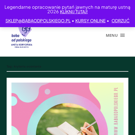
Legendarne opracowanie pytań jawnych na maturę ustną
2026
KLIKNIJ TUTAJ!
•
•
SKLEP@BABAODPOLSKIEGO.PL
KURSY ONLINE
ODRZUĆ
MENU
Tag:
kryteria oceniania