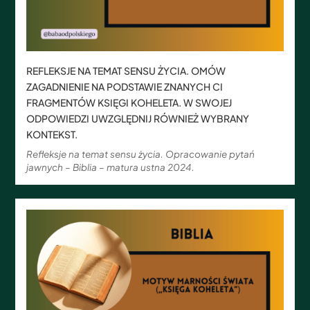
REFLEKSJE NA TEMAT SENSU ŻYCIA. OMÓW
ZAGADNIENIE NA PODSTAWIE ZNANYCH CI
FRAGMENTÓW KSIĘGI KOHELETA. W SWOJEJ
ODPOWIEDZI UWZGLĘDNIJ RÓWNIEŻ WYBRANY
KONTEKST.
Refleksje na temat sensu życia. Opracowanie pytań
jawnych – Biblia – matura ustna 2024.