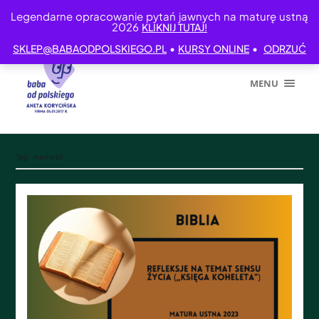
Legendarne opracowanie pytań jawnych na maturę ustną
2026
KLIKNIJ TUTAJ!
•
•
SKLEP@BABAODPOLSKIEGO.PL
KURSY ONLINE
ODRZUĆ
MENU
Tag:
marność