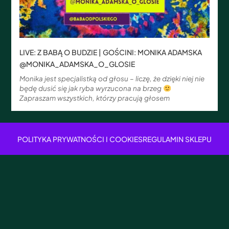
LIVE: Z BABĄ O BUDZIE | GOŚCINI: MONIKA ADAMSKA
@MONIKA_ADAMSKA_O_GLOSIE
Monika jest specjalistką od głosu – liczę, że dzięki niej nie
będę dusić się jak ryba wyrzucona na brzeg
Zapraszam wszystkich, którzy pracują głosem
POLITYKA PRYWATNOŚCI I COOKIES
REGULAMIN SKLEPU