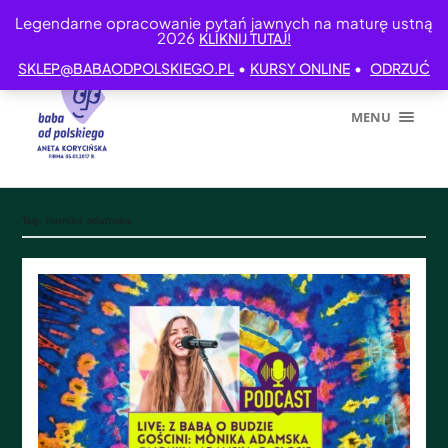
Legendarne opracowanie pytań jawnych na maturę ustną
2026
KLIKNIJ TUTAJ!
•
•
SKLEP@BABAODPOLSKIEGO.PL
KURSY ONLINE
ODRZUĆ
MENU
Tag:
monika adamska