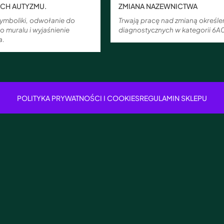
CH AUTYZMU.
ZMIANA NAZEWNICTWA
symboliki, odwołanie do
Trwają pracę nad zmianą określe
 muralu i wyjaśnienie
diagnostycznych w kategorii 6A
a.
POLITYKA PRYWATNOŚCI I COOKIES
REGULAMIN SKLEPU