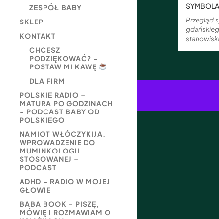
SYMBOLA
ZESPÓŁ BABY
Przegląd 
SKLEP
gdańskiego
KONTAKT
stanowisk
CHCESZ
PODZIĘKOWAĆ? –
POSTAW MI KAWĘ
DLA FIRM
POLSKIE RADIO –
MATURA PO GODZINACH
– PODCAST BABY OD
POLSKIEGO
NAMIOT WŁÓCZYKIJA.
WPROWADZENIE DO
MUMINKOLOGII
STOSOWANEJ –
PODCAST
ADHD – RADIO W MOJEJ
GŁOWIE
BABA BOOK – PISZĘ,
MÓWIĘ I ROZMAWIAM O