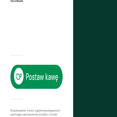
Facebook
Kopiowanie treści ogólnodostępnych
wymaga zaznaczenia źródła i może