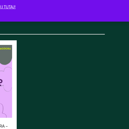
IJ TUTAJ!
RA –