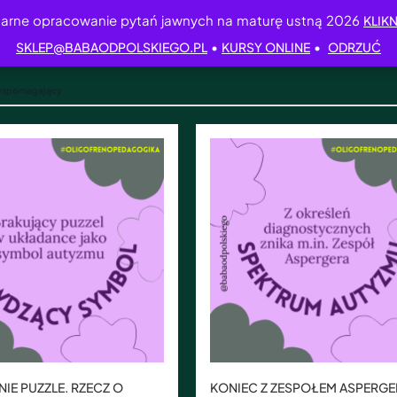
arne opracowanie pytań jawnych na maturę ustną 2026
KLIKN
•
•
SKLEP@BABAODPOLSKIEGO.PL
KURSY ONLINE
ODRZUĆ
wspomagający
 NIE PUZZLE. RZECZ O
KONIEC Z ZESPOŁEM ASPERGE