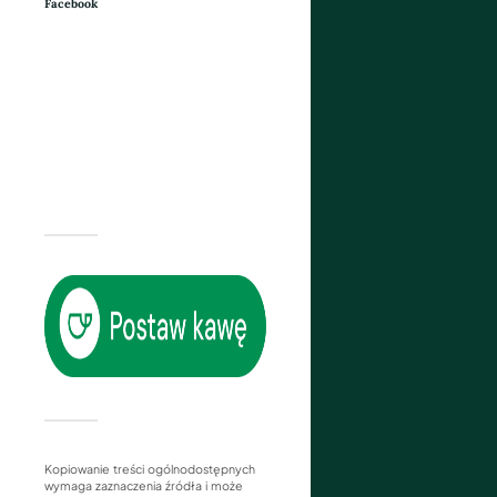
Facebook
Kopiowanie treści ogólnodostępnych
wymaga zaznaczenia źródła i może