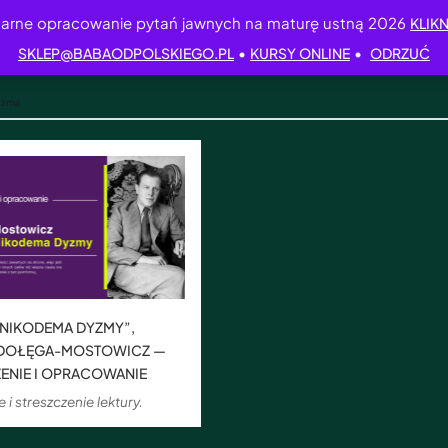
arne opracowanie pytań jawnych na maturę ustną 2026
KLIKN
•
•
SKLEP@BABAODPOLSKIEGO.PL
KURSY ONLINE
ODRZUĆ
yzma
 NIKODEMA DYZMY”,
 DOŁĘGA-MOSTOWICZ —
ENIE I OPRACOWANIE
i streszczenie lektury.