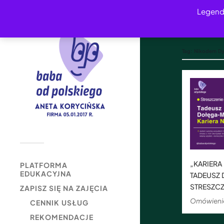
Legend
Tag:
Nikodem D
„KARIERA
PLATFORMA
EDUKACYJNA
TADEUSZ
STRESZCZ
ZAPISZ SIĘ NA ZAJĘCIA
Omówienie 
CENNIK USŁUG
REKOMENDACJE