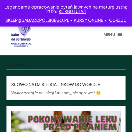
Legendarne opracowanie pytań jawnych na maturę ustną
2026
KLIKNIJ TUTAJ!
•
•
SKLEP@BABAODPOLSKIEGO.PL
KURSY ONLINE
ODRZUĆ
MENU
Tag:
pamiętnik
SŁOWO NA DZIŚ: LISTA LINKÓW DO WORDLE
Wykorzystaj je na lekcji lub sam_ się sprawdź