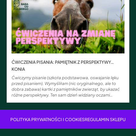
ĆWICZENIA PISANIA: PAMIĘTNIK Z PERSPEKTYWY…
KONIA
Ćwiczymy pisanie (szkoła podstawowa, oswajanie lęku
przed pisaniem). Wymyśliłam (nic oryginalnego, ale to
dobra zabawa) kartki z pamiętników zwierząt, by ukazać
różne perspektywy. Ten sam dzień widziany oczami…
POLITYKA PRYWATNOŚCI I COOKIES
REGULAMIN SKLEPU