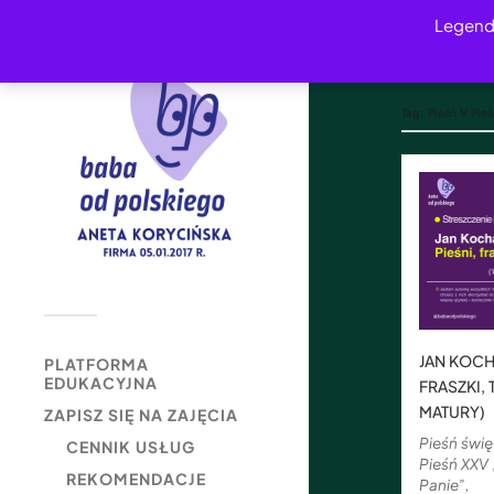
Legend
Tag:
Pieśń V Pie
JAN KOCH
PLATFORMA
EDUKACYJNA
FRASZKI,
MATURY)
ZAPISZ SIĘ NA ZAJĘCIA
Pieśń świ
CENNIK USŁUG
Pieśń XXV
REKOMENDACJE
Panie”,