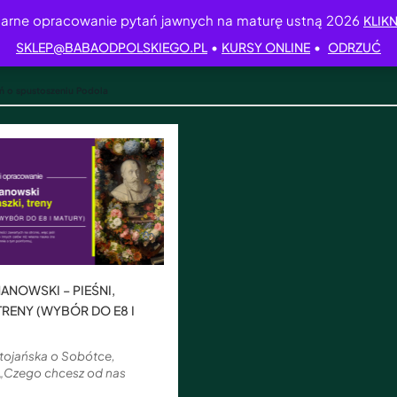
arne opracowanie pytań jawnych na maturę ustną 2026
KLIKN
•
•
SKLEP@BABAODPOLSKIEGO.PL
KURSY ONLINE
ODRZUĆ
śń o spustoszeniu Podola
ANOWSKI – PIEŚNI,
 TRENY (WYBÓR DO E8 I
ętojańska o Sobótce,
 „Czego chcesz od nas