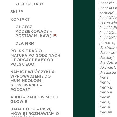
Pieśń III z 
ZESPÓŁ BABY
Pieśń IX z 
SKLEP
nadzieję”,
Pieśń XIV z
KONTAKT
rzeczą wła
CHCESZ
Pieśń V „P
PODZIĘKOWAĆ? –
Pieśń XIX 
POSTAW MI KAWĘ
Pieśń XXIV
piórem op
DLA FIRM
„Do frasze
POLSKIE RADIO –
„Na młodo
MATURA PO GODZINACH
„Na lipę”,
– PODCAST BABY OD
„Na dom w
POLSKIEGO
„O życiu l
NAMIOT WŁÓCZYKIJA.
„Na zdrow
WPROWADZENIE DO
Tren I,
MUMINKOLOGII
Tren V,
STOSOWANEJ –
Tren VII,
PODCAST
Tren VIII,
ADHD – RADIO W MOJEJ
Tren IX,
GŁOWIE
Tren X,
Tren XI,
BABA BOOK – PISZĘ,
Tren XIX.
MÓWIĘ I ROZMAWIAM O