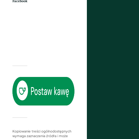
Facebook
Kopiowanie treści ogólnodostępnych
wymaga zaznaczenia źródła i może