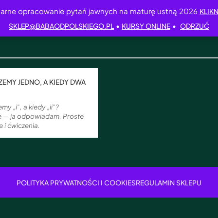
arne opracowanie pytań jawnych na maturę ustną 2026
KLIKN
•
•
SKLEP@BABAODPOLSKIEGO.PL
KURSY ONLINE
ODRZUĆ
SZEMY JEDNO, A KIEDY DWA
my „i”, a kiedy „ii”?
e — ja odpowiadam. Proste
e i ćwiczenia.
POLITYKA PRYWATNOŚCI I COOKIES
REGULAMIN SKLEPU