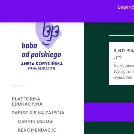
Legend
Tag:
pisownia i
KIEDY PI
„I”?
Kiedy pisze
Wy pytaci
wyjaśnieni
PLATFORMA
EDUKACYJNA
ZAPISZ SIĘ NA ZAJĘCIA
CENNIK USŁUG
REKOMENDACJE