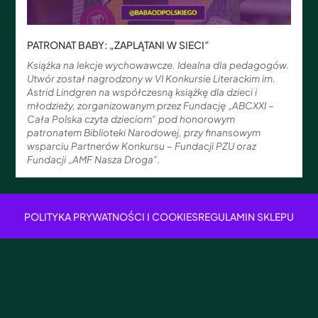
PATRONAT BABY: „ZAPLĄTANI W SIECI”
Książka na lekcje wychowawcze. Idealna dla pedagogów.
Utwór został nagrodzony w VI Konkursie Literackim im.
Astrid Lindgren na współczesną książkę dla dzieci i
młodzieży, zorganizowanym przez Fundację „ABCXXI –
Cała Polska czyta dzieciom” pod honorowym
patronatem Biblioteki Narodowej, przy finansowym
wsparciu Partnerów Konkursu – Fundacji PZU oraz
Fundacji „AMF Nasza Droga”.
POLITYKA PRYWATNOŚCI I COOKIES
REGULAMIN SKLEPU