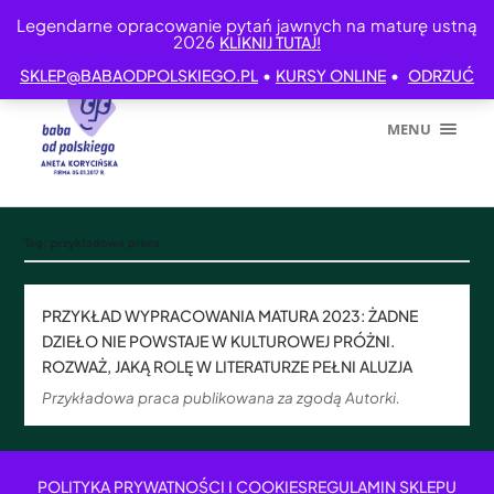
Legendarne opracowanie pytań jawnych na maturę ustną
2026
KLIKNIJ TUTAJ!
•
•
SKLEP@BABAODPOLSKIEGO.PL
KURSY ONLINE
ODRZUĆ
MENU
Tag:
przykładowa praca
PRZYKŁAD WYPRACOWANIA MATURA 2023: ŻADNE
DZIEŁO NIE POWSTAJE W KULTUROWEJ PRÓŻNI.
ROZWAŻ, JAKĄ ROLĘ W LITERATURZE PEŁNI ALUZJA
Przykładowa praca publikowana za zgodą Autorki.
POLITYKA PRYWATNOŚCI I COOKIES
REGULAMIN SKLEPU