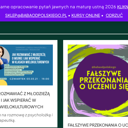
arne opracowanie pytań jawnych na maturę ustną 2026
KLIKN
•
•
SKLEP@BABAODPOLSKIEGO.PL
KURSY ONLINE
ODRZUĆ
K ROZMAWIAĆ Z MŁODZIEŻĄ
 I JAK WSPIERAĆ W
 WIELOKULTUROWYCH
 na rozmowę z psycholożką i
apeutką.
FAŁSZYWE PRZEKONANIA O UC