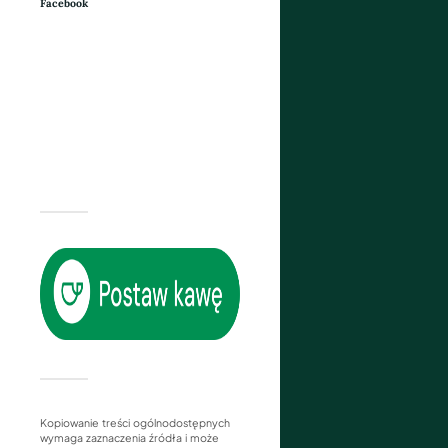
Facebook
Kopiowanie treści ogólnodostępnych
wymaga zaznaczenia źródła i może