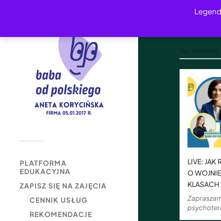
Legend
Tag:
psycholog
LIVE: JA
PLATFORMA
EDUKACYJNA
O WOJNIE
KLASACH
ZAPISZ SIĘ NA ZAJĘCIA
Zapraszam
CENNIK USŁUG
psychoter
REKOMENDACJE