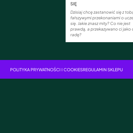
SIĘ
Dzisiaj chcę zastanowić się z to
fałszywymi przekonaniami o ucz
się. Jakie znasz mity? Co nie jest
prawdą, a przekazywano ci jako
radę?
POLITYKA PRYWATNOŚCI I COOKIES
REGULAMIN SKLEPU