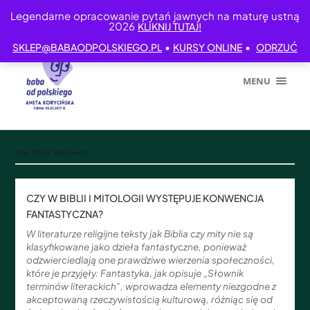
Legendarne opracowanie pytań jawnych na maturę ustną
2026
KLIKNIJ TUTAJ!
•
•
SKLEP@BABAODPOLSKIEGO.PL
KURSY ONLINE
ODRZUĆ
MENU
Tag:
Stary Testament
CZY W BIBLII I MITOLOGII WYSTĘPUJE KONWENCJA
FANTASTYCZNA?
W literaturze religijne teksty jak Biblia czy mity nie są
klasyfikowane jako dzieła fantastyczne, ponieważ
odzwierciedlają one prawdziwe wierzenia społeczności,
które je przyjęły. Fantastyka, jak opisuje „Słownik
terminów literackich”, wprowadza elementy niezgodne z
akceptowaną rzeczywistością kulturową, różniąc się od