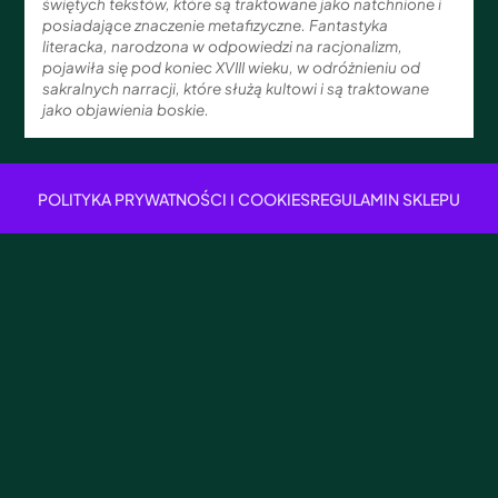
świętych tekstów, które są traktowane jako natchnione i
posiadające znaczenie metafizyczne. Fantastyka
literacka, narodzona w odpowiedzi na racjonalizm,
pojawiła się pod koniec XVIII wieku, w odróżnieniu od
sakralnych narracji, które służą kultowi i są traktowane
jako objawienia boskie.
POLITYKA PRYWATNOŚCI I COOKIES
REGULAMIN SKLEPU