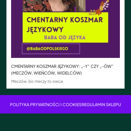
CMENTARNY KOSZMAR JĘZYKOWY: „-Y” CZY „-ÓW”
(MECZÓW, WIEŃCÓW, WIDELCÓW)
Meczów, bo meczy to owca.
POLITYKA PRYWATNOŚCI I COOKIES
REGULAMIN SKLEPU