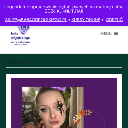
Legendarne opracowanie pytań jawnych na maturę ustną
2026
KLIKNIJ TUTAJ!
•
•
SKLEP@BABAODPOLSKIEGO.PL
KURSY ONLINE
ODRZUĆ
MENU
Tag:
widelców