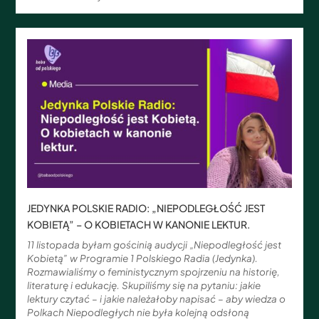
JEDYNKA POLSKIE RADIO: „NIEPODLEGŁOŚĆ JEST
KOBIETĄ” – O KOBIETACH W KANONIE LEKTUR.
11 listopada byłam gościnią audycji „Niepodległość jest
Kobietą” w Programie 1 Polskiego Radia (Jedynka).
Rozmawialiśmy o feministycznym spojrzeniu na historię,
literaturę i edukację. Skupiliśmy się na pytaniu: jakie
lektury czytać – i jakie należałoby napisać – aby wiedza o
Polkach Niepodległych nie była kolejną odsłoną