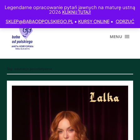
Legendarne opracowanie pytań jawnych na maturę ustną
2026
KLIKNIJ TUTAJ!
•
•
SKLEP@BABAODPOLSKIEGO.PL
KURSY ONLINE
ODRZUĆ
MENU
Tag:
edukacja polonistyczna