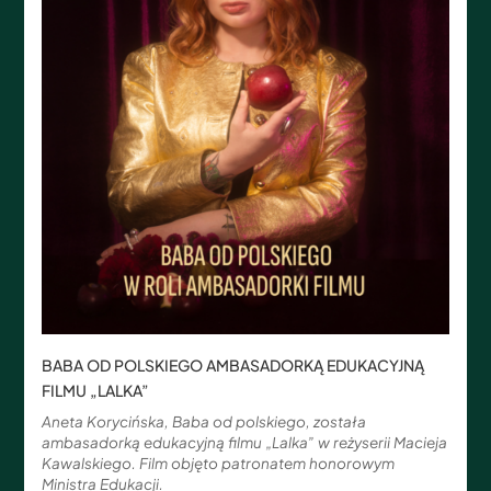
BABA OD POLSKIEGO AMBASADORKĄ EDUKACYJNĄ
FILMU „LALKA”
Aneta Korycińska, Baba od polskiego, została
ambasadorką edukacyjną filmu „Lalka” w reżyserii Macieja
Kawalskiego. Film objęto patronatem honorowym
Ministra Edukacji.