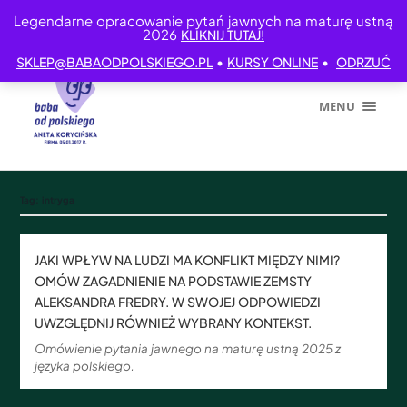
Legendarne opracowanie pytań jawnych na maturę ustną
2026
KLIKNIJ TUTAJ!
•
•
SKLEP@BABAODPOLSKIEGO.PL
KURSY ONLINE
ODRZUĆ
MENU
Tag:
intryga
JAKI WPŁYW NA LUDZI MA KONFLIKT MIĘDZY NIMI?
OMÓW ZAGADNIENIE NA PODSTAWIE ZEMSTY
ALEKSANDRA FREDRY. W SWOJEJ ODPOWIEDZI
UWZGLĘDNIJ RÓWNIEŻ WYBRANY KONTEKST.
Omówienie pytania jawnego na maturę ustną 2025 z
języka polskiego.