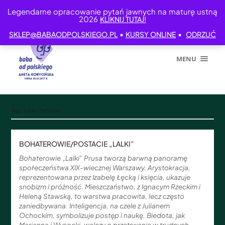
Legendarne opracowanie pytań jawnych na maturę ustną
2026
KLIKNIJ TUTAJ!
•
•
SKLEP@BABAODPOLSKIEGO.PL
KURSY ONLINE
ODRZUĆ
MENU
Tag:
Julian Ochocki
BOHATEROWIE/POSTACIE „LALKI”
Bohaterowie „Lalki” Prusa tworzą barwną panoramę
społeczeństwa XIX-wiecznej Warszawy. Arystokracja,
reprezentowana przez Izabelę Łęcką i księcia, ukazuje
snobizm i próżność. Mieszczaństwo, z Ignacym Rzeckim i
Heleną Stawską, to warstwa pracowita, lecz często
zaniedbywana. Inteligencja, na czele z Julianem
Ochockim, symbolizuje postęp i naukę. Biedota, jak
Marianna i Wysocki, walczy o przetrwanie w trudnych