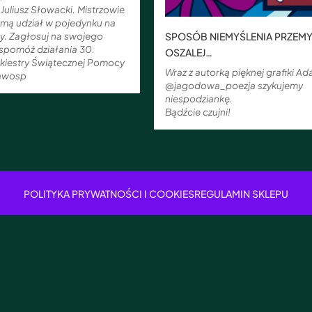
Juliusz Słowacki. Mistrzowie
mą udział w pojedynku na
zby. Zagłosuj na swojego
SPOSÓB NIEMYŚLENIA PRZEMY
wspomóż działania 30.
OSZALEJ…
rkiestry Świątecznej Pomocy
Wraz z autorką pięknej grafiki A
awosp
@jagodowa_poezja szykujemy
niespodziankę.
Bądźcie czujni!
POLITYKA PRYWATNOŚCI I COOKIES
REGULAMIN SKLEPU