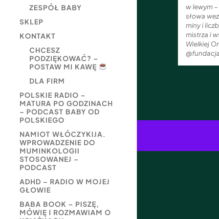
w lewym – 
ZESPÓŁ BABY
słowa wez
SKLEP
miny i lic
mistrza i 
KONTAKT
Wielkiej O
CHCESZ
@fundacj
PODZIĘKOWAĆ? –
POSTAW MI KAWĘ
DLA FIRM
POLSKIE RADIO –
MATURA PO GODZINACH
– PODCAST BABY OD
POLSKIEGO
NAMIOT WŁÓCZYKIJA.
WPROWADZENIE DO
MUMINKOLOGII
STOSOWANEJ –
PODCAST
ADHD – RADIO W MOJEJ
GŁOWIE
BABA BOOK – PISZĘ,
MÓWIĘ I ROZMAWIAM O