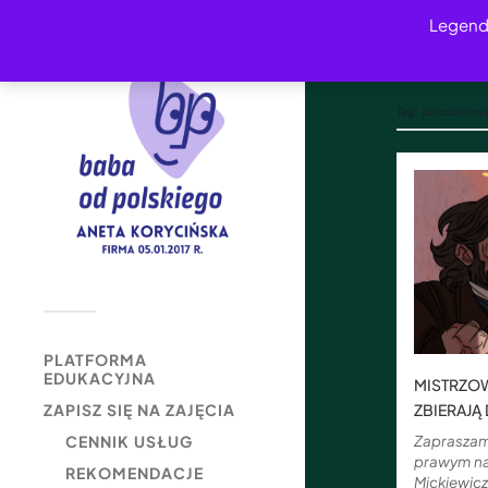
Legend
Tag:
juliuszsłow
PLATFORMA
EDUKACYJNA
MISTRZOW
ZBIERAJĄ
ZAPISZ SIĘ NA ZAJĘCIA
Zapraszam
CENNIK USŁUG
prawym na
REKOMENDACJE
Mickiewicz