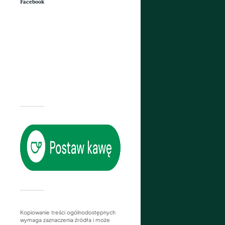
Facebook
Kopiowanie treści ogólnodostępnych
wymaga zaznaczenia źródła i może