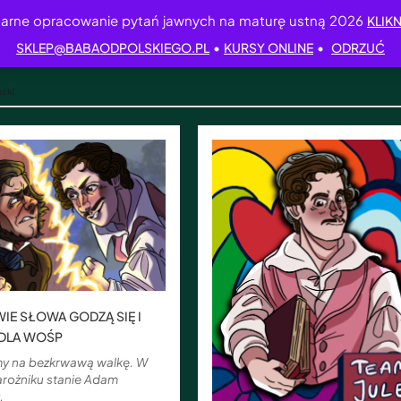
arne opracowanie pytań jawnych na maturę ustną 2026
KLIKN
•
•
SKLEP@BABAODPOLSKIEGO.PL
KURSY ONLINE
ODRZUĆ
acki
IE SŁOWA GODZĄ SIĘ I
 DLA WOŚP
y na bezkrwawą walkę. W
rożniku stanie Adam
,