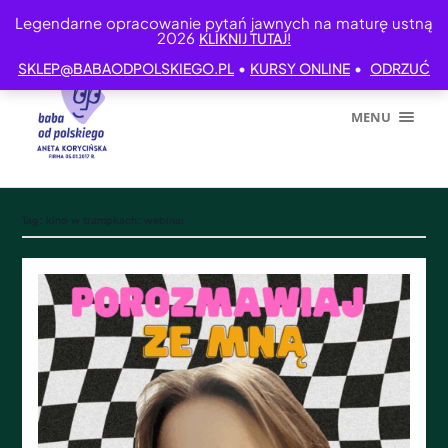
Legendarne opracowanie pytań jawnych na maturę ustną
2026
KLIKNIJ TUTAJ!
•
•
SKLEP@BABAODPOLSKIEGO.PL
KURSY ONLINE
ODRZUĆ
MENU
Tag:
kino w trampkach; webinar