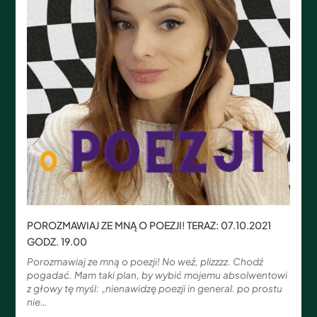
POROZMAWIAJ ZE MNĄ O POEZJI! TERAZ: 07.10.2021
GODZ. 19.00
Porozmawiaj ze mną o poezji! No weź, plizzzz. Chodź
pogadać. Mam taki plan, by wybić mojemu absolwentowi
z głowy tę myśl: „nienawidzę poezji in general. po prostu
nie…