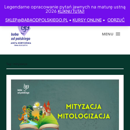
Legendarne opracowanie pytań jawnych na maturę ustną
2026
KLIKNIJ TUTAJ!
•
•
SKLEP@BABAODPOLSKIEGO.PL
KURSY ONLINE
ODRZUĆ
MENU
Tag:
mityzacja