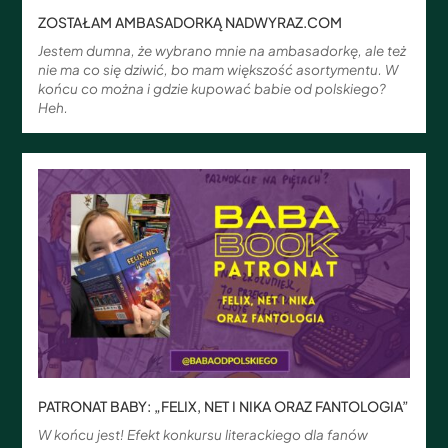
ZOSTAŁAM AMBASADORKĄ NADWYRAZ.COM
Jestem dumna, że wybrano mnie na ambasadorkę, ale też
nie ma co się dziwić, bo mam większość asortymentu. W
końcu co można i gdzie kupować babie od polskiego?
Heh.
PATRONAT BABY: „FELIX, NET I NIKA ORAZ FANTOLOGIA”
W końcu jest! Efekt konkursu literackiego dla fanów