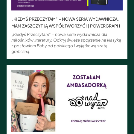
„KIEDYŚ PRZECZYTAM” – NOWA SERIA WYDAWNICZA.
MAM ZASZCZYT JĄ WSPÓŁTWORZYĆ! | POWERGRAPH
„Kiedyś Przeczytam” – nowa seria wydawnicza dla
miłośników literatury. Odkryj świeże spojrzenie na klasykę
z posłowiem Baby od polskiego i wyjątkową szatą
graficzną.