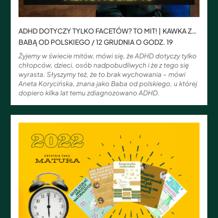
ADHD DOTYCZY TYLKO FACETÓW? TO MIT! | KAWKA Z…
BABĄ OD POLSKIEGO / 12 GRUDNIA O GODZ. 19
Żyjemy w świecie mitów, mówi się, że ADHD dotyczy tylko
chłopców, dzieci, osób nadpobudliwych i że z tego się
wyrasta. Słyszymy też, że to brak wychowania – mówi
Aneta Korycińska, znana jako Baba od polskiego, u której
dopiero kilka lat temu zdiagnozowano ADHD.