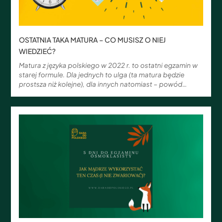
OSTATNIA TAKA MATURA – CO MUSISZ O NIEJ
WIEDZIEĆ?
Matura z języka polskiego w 2022 r. to ostatni egzamin w
starej formule. Dla jednych to ulga (ta matura będzie
prostsza niż kolejne), dla innych natomiast – powód…