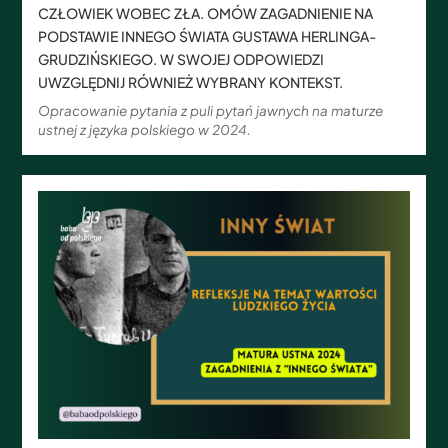
CZŁOWIEK WOBEC ZŁA. OMÓW ZAGADNIENIE NA
PODSTAWIE INNEGO ŚWIATA GUSTAWA HERLINGA-
GRUDZIŃSKIEGO. W SWOJEJ ODPOWIEDZI
UWZGLĘDNIJ RÓWNIEŻ WYBRANY KONTEKST.
Opracowanie pytania z puli pytań jawnych na maturze
ustnej z języka polskiego w 2024.