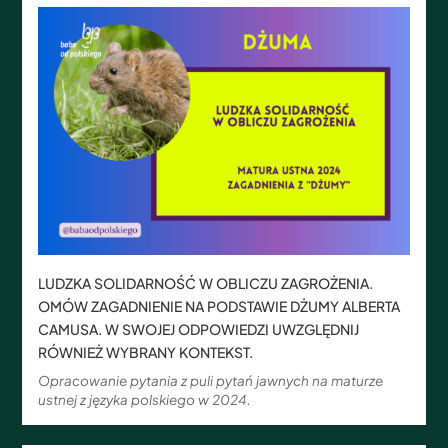
LUDZKA SOLIDARNOŚĆ W OBLICZU ZAGROŻENIA.
OMÓW ZAGADNIENIE NA PODSTAWIE DŻUMY ALBERTA
CAMUSA. W SWOJEJ ODPOWIEDZI UWZGLĘDNIJ
RÓWNIEŻ WYBRANY KONTEKST.
Opracowanie pytania z puli pytań jawnych na maturze
ustnej z języka polskiego w 2024.