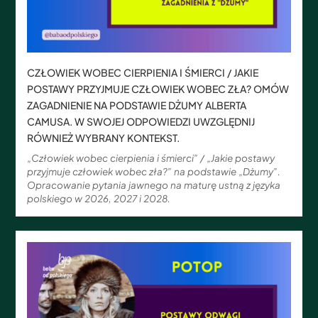
CZŁOWIEK WOBEC CIERPIENIA I ŚMIERCI / JAKIE
POSTAWY PRZYJMUJE CZŁOWIEK WOBEC ZŁA? OMÓW
ZAGADNIENIE NA PODSTAWIE DŻUMY ALBERTA
CAMUSA. W SWOJEJ ODPOWIEDZI UWZGLĘDNIJ
RÓWNIEŻ WYBRANY KONTEKST.
„Człowiek wobec cierpienia i śmierci” / „Jakie postawy
przyjmuje człowiek wobec zła?” na podstawie „Dżumy”.
Opracowanie pytania jawnego na maturę ustną z języka
polskiego w 2026, 2027 i 2028.