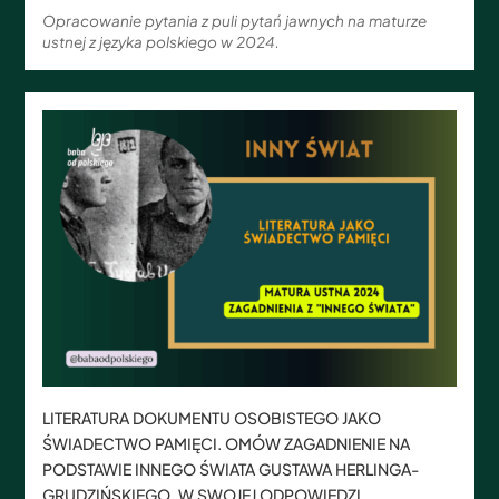
Opracowanie pytania z puli pytań jawnych na maturze
ustnej z języka polskiego w 2024.
LITERATURA DOKUMENTU OSOBISTEGO JAKO
ŚWIADECTWO PAMIĘCI. OMÓW ZAGADNIENIE NA
PODSTAWIE INNEGO ŚWIATA GUSTAWA HERLINGA-
GRUDZIŃSKIEGO. W SWOJEJ ODPOWIEDZI