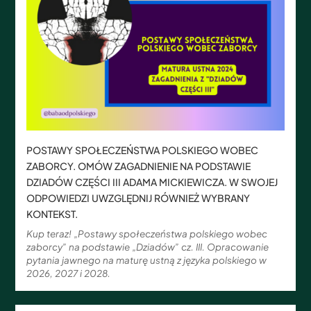
POSTAWY SPOŁECZEŃSTWA POLSKIEGO WOBEC
ZABORCY. OMÓW ZAGADNIENIE NA PODSTAWIE
DZIADÓW CZĘŚCI III ADAMA MICKIEWICZA. W SWOJEJ
ODPOWIEDZI UWZGLĘDNIJ RÓWNIEŻ WYBRANY
KONTEKST.
Kup teraz! „Postawy społeczeństwa polskiego wobec
zaborcy” na podstawie „Dziadów” cz. III. Opracowanie
pytania jawnego na maturę ustną z języka polskiego w
2026, 2027 i 2028.