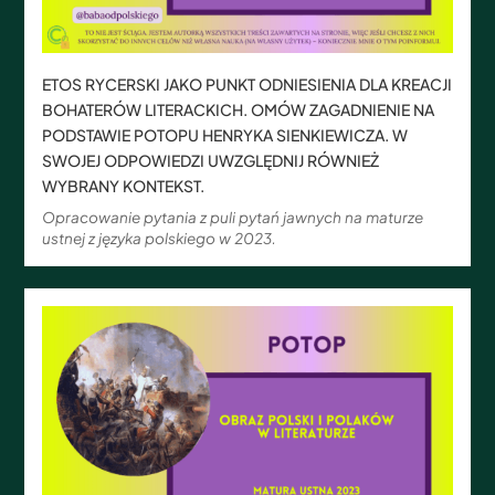
ETOS RYCERSKI JAKO PUNKT ODNIESIENIA DLA KREACJI
BOHATERÓW LITERACKICH. OMÓW ZAGADNIENIE NA
PODSTAWIE POTOPU HENRYKA SIENKIEWICZA. W
SWOJEJ ODPOWIEDZI UWZGLĘDNIJ RÓWNIEŻ
WYBRANY KONTEKST.
Opracowanie pytania z puli pytań jawnych na maturze
ustnej z języka polskiego w 2023.