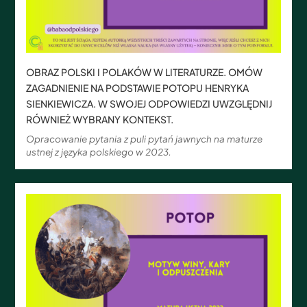
OBRAZ POLSKI I POLAKÓW W LITERATURZE. OMÓW
ZAGADNIENIE NA PODSTAWIE POTOPU HENRYKA
SIENKIEWICZA. W SWOJEJ ODPOWIEDZI UWZGLĘDNIJ
RÓWNIEŻ WYBRANY KONTEKST.
Opracowanie pytania z puli pytań jawnych na maturze
ustnej z języka polskiego w 2023.