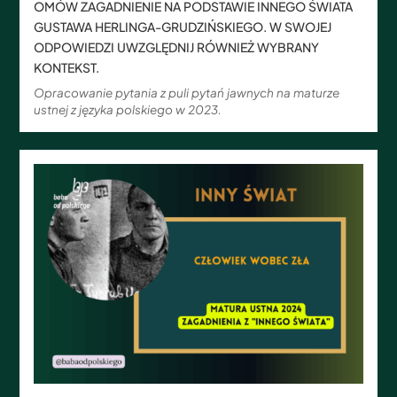
OMÓW ZAGADNIENIE NA PODSTAWIE INNEGO ŚWIATA
GUSTAWA HERLINGA-GRUDZIŃSKIEGO. W SWOJEJ
ODPOWIEDZI UWZGLĘDNIJ RÓWNIEŻ WYBRANY
KONTEKST.
Opracowanie pytania z puli pytań jawnych na maturze
ustnej z języka polskiego w 2023.