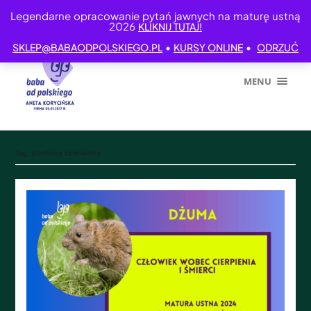
Legendarne opracowanie pytań jawnych na maturę ustną
2026
KLIKNIJ TUTAJ!
•
•
SKLEP@BABAODPOLSKIEGO.PL
KURSY ONLINE
ODRZUĆ
MENU
Tag:
postawy człowieka