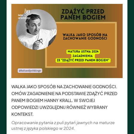
WALKA JAKO SPOSÓB NA ZACHOWANIE GODNOŚCI.
OMÓW ZAGADNIENIE NA PODSTAWIE ZDĄŻYĆ PRZED
PANEM BOGIEM HANNY KRALL. W SWOJEJ
ODPOWIEDZI UWZGLĘDNIJ RÓWNIEŻ WYBRANY
KONTEKST.
Opracowanie pytania z puli pytań jawnych na maturze
ustnej z języka polskiego w 2024.