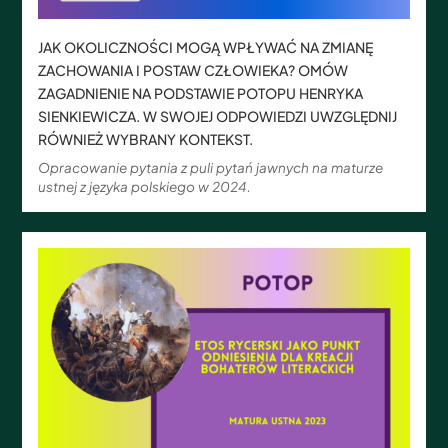
JAK OKOLICZNOŚCI MOGĄ WPŁYWAĆ NA ZMIANĘ
ZACHOWANIA I POSTAW CZŁOWIEKA? OMÓW
ZAGADNIENIE NA PODSTAWIE POTOPU HENRYKA
SIENKIEWICZA. W SWOJEJ ODPOWIEDZI UWZGLĘDNIJ
RÓWNIEŻ WYBRANY KONTEKST.
Opracowanie pytania z puli pytań jawnych na maturze
ustnej z języka polskiego w 2024.