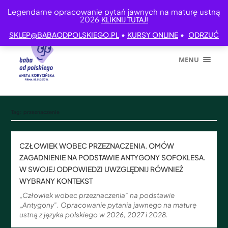
Legendarne opracowanie pytań jawnych na maturę ustną
2026
KLIKNIJ TUTAJ!
•
•
SKLEP@BABAODPOLSKIEGO.PL
KURSY ONLINE
ODRZUĆ
MENU
Tag:
przeznaczenie
CZŁOWIEK WOBEC PRZEZNACZENIA. OMÓW
ZAGADNIENIE NA PODSTAWIE ANTYGONY SOFOKLESA.
W SWOJEJ ODPOWIEDZI UWZGLĘDNIJ RÓWNIEŻ
WYBRANY KONTEKST
„Człowiek wobec przeznaczenia” na podstawie
„Antygony”. Opracowanie pytania jawnego na maturę
ustną z języka polskiego w 2026, 2027 i 2028.