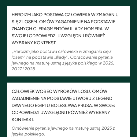
HEROIZM JAKO POSTAWA CZŁOWIEKA W ZMAGANIU
SIĘ Z LOSEM. OMÓW ZAGADNIENIE NA PODSTAWIE
ZNANYCH CI FRAGMENTÓW ILIADY HOMERA. W
SWOJEJ ODPOWIEDZI UWZGLĘDNIJ RÓWNIEŻ
WYBRANY KONTEKST.
„Heroizm jako postawa człowieka w zmaganiu się z
losem” na podstawie „Iliady”. Opracowanie pytania
jawnego na maturę ustną z języka polskiego w 2026,
2027 i 2028.
CZŁOWIEK WOBEC WYROKÓW LOSU. OMÓW
ZAGADNIENIE NA PODSTAWIE UTWORU Z LEGEND
DAWNEGO EGIPTU BOLESŁAWA PRUSA. W SWOJEJ
ODPOWIEDZI UWZGLĘDNIJ RÓWNIEŻ WYBRANY
KONTEKST.
Omówienie pytania jawnego na maturę ustną 2025 z
języka polskiego.