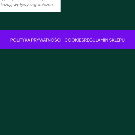
 ukazują wpływy zagraniczne.
POLITYKA PRYWATNOŚCI I COOKIES
REGULAMIN SKLEPU