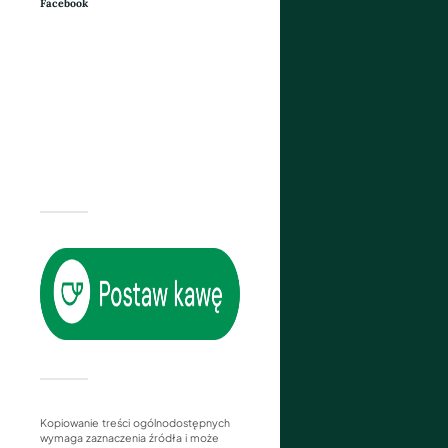
Facebook
Kopiowanie treści ogólnodostępnych
wymaga zaznaczenia źródła i może