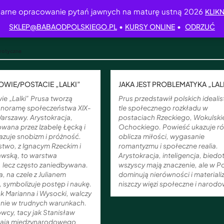
arne opracowanie pytań jawnych na maturę ustną 2026
KLIKN
•
•
SKLEP@BABAODPOLSKIEGO.PL
KURSY ONLINE
ODRZUĆ
erotyczne
WIE/POSTACIE „LALKI”
JAKA JEST PROBLEMATYKA „LAL
e „Lalki” Prusa tworzą
Prus przedstawił polskich ideali
noramę społeczeństwa XIX-
tle społecznego rozkładu w
arszawy. Arystokracja,
postaciach Rzeckiego, Wokulski
wana przez Izabelę Łęcką i
Ochockiego. Powieść ukazuje r
kazuje snobizm i próżność.
oblicza miłości, wygasanie
stwo, z Ignacym Rzeckim i
romantyzmu i społeczne realia.
awską, to warstwa
Arystokracja, inteligencja, biedo
, lecz często zaniedbywana.
wszyscy mają znaczenie, ale w P
a, na czele z Julianem
dominują nierówności i materiali
 symbolizuje postęp i naukę.
niszczy więzi społeczne i narodo
ak Marianna i Wysocki, walczy
anie w trudnych warunkach.
wcy, tacy jak Stanisław
dają międzynarodowego