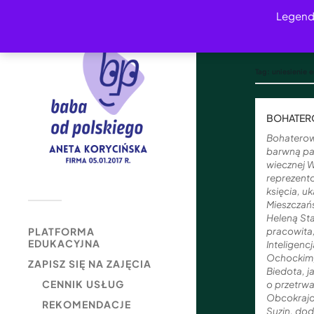
Legend
Tag:
uniesienie 
BOHATERO
Bohaterowi
barwną pa
wiecznej W
reprezento
księcia, u
Mieszczań
Heleną St
PLATFORMA
pracowita
EDUKACYJNA
Inteligencj
Ochockim,
ZAPISZ SIĘ NA ZAJĘCIA
Biedota, j
CENNIK USŁUG
o przetrw
Obcokrajo
REKOMENDACJE
Suzin, do