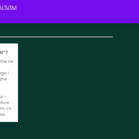
IJ TUTAJ!
KI”?
stów na
ego i
óżne
ta –
olsce
zm, co
we.