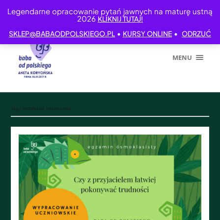
Legendarne opracowanie pytań jawnych na maturę ustną
2026
KLIKNIJ TUTAJ!
•
•
SKLEP@BABAODPOLSKIEGO.PL
KURSY ONLINE
ODRZUĆ
MENU
Tag:
przykład rozprawki