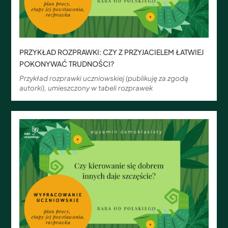
PRZYKŁAD ROZPRAWKI: CZY Z PRZYJACIELEM ŁATWIEJ
POKONYWAĆ TRUDNOŚCI?
Przykład rozprawki uczniowskiej (publikuję za zgodą
autorki), umieszczony w tabeli rozprawek