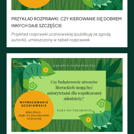
PRZYKŁAD ROZPRAWKI: CZY KIEROWANIE SIĘ DOBREM
INNYCH DAJE SZCZĘŚCIE
Przykład rozprawki uczniowskiej (publikuję za zgodą
autorki), umieszczony w tabeli rozprawek