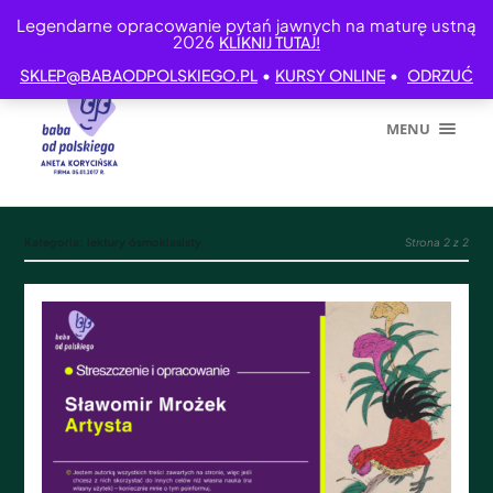
Legendarne opracowanie pytań jawnych na maturę ustną
2026
KLIKNIJ TUTAJ!
•
•
SKLEP@BABAODPOLSKIEGO.PL
KURSY ONLINE
ODRZUĆ
MENU
Kategoria:
lektury ósmoklasisty
Strona 2 z 2