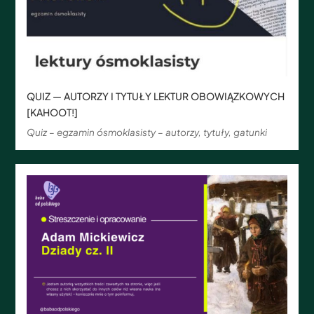
QUIZ — AUTORZY I TYTUŁY LEKTUR OBOWIĄZKOWYCH
[KAHOOT!]
Quiz – egzamin ósmoklasisty – autorzy, tytuły, gatunki