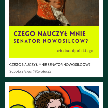
CZEGO NAUCZYŁ MNIE SENATOR NOWOSILCOW?
Sobota z jajem (i literaturą)!