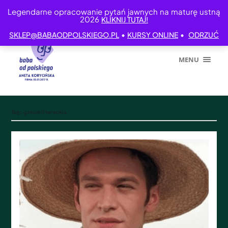
Legendarne opracowanie pytań jawnych na maturę ustną
2026
KLIKNIJ TUTAJ!
•
•
SKLEP@BABAODPOLSKIEGO.PL
KURSY ONLINE
ODRZUĆ
MENU
Tag:
gatunkiliterackie