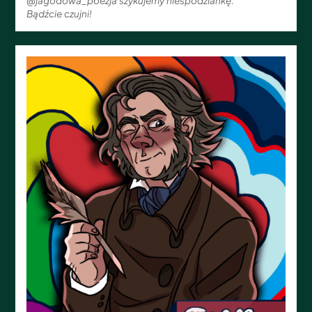
@jagodowa_poezja szykujemy niespodziankę.
Bądźcie czujni!