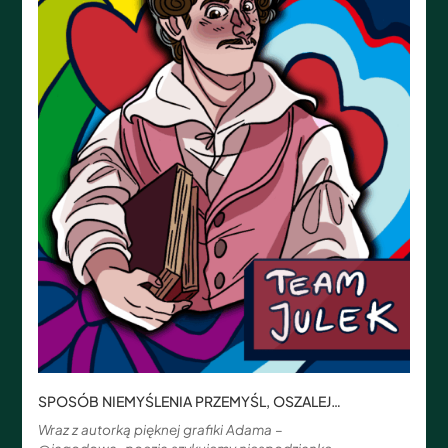
SPOSÓB NIEMYŚLENIA PRZEMYŚL, OSZALEJ…
Wraz z autorką pięknej grafiki Adama –