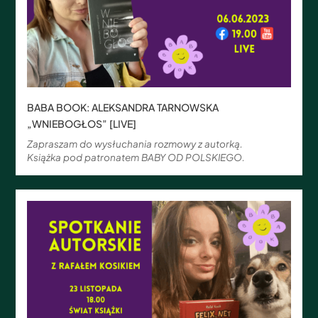
BABA BOOK: ALEKSANDRA TARNOWSKA
„WNIEBOGŁOS” [LIVE]
Zapraszam do wysłuchania rozmowy z autorką.
Książka pod patronatem BABY OD POLSKIEGO.