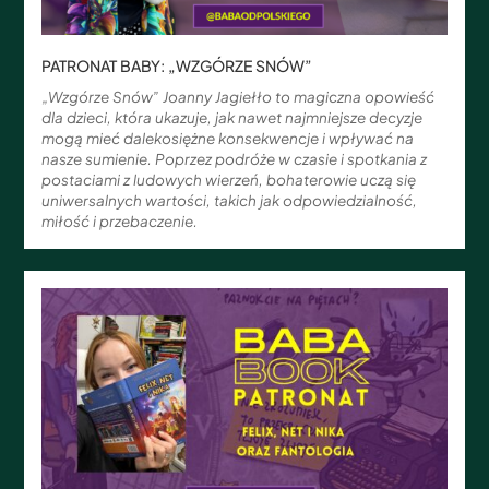
PATRONAT BABY: „WZGÓRZE SNÓW”
„Wzgórze Snów” Joanny Jagiełło to magiczna opowieść
dla dzieci, która ukazuje, jak nawet najmniejsze decyzje
mogą mieć dalekosiężne konsekwencje i wpływać na
nasze sumienie. Poprzez podróże w czasie i spotkania z
postaciami z ludowych wierzeń, bohaterowie uczą się
uniwersalnych wartości, takich jak odpowiedzialność,
miłość i przebaczenie.