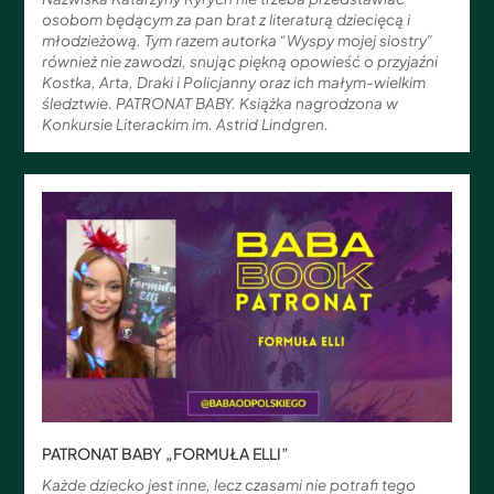
osobom będącym za pan brat z literaturą dziecięcą i
młodzieżową. Tym razem autorka “Wyspy mojej siostry”
również nie zawodzi, snując piękną opowieść o przyjaźni
Kostka, Arta, Draki i Policjanny oraz ich małym-wielkim
śledztwie. PATRONAT BABY. Książka nagrodzona w
Konkursie Literackim im. Astrid Lindgren.
PATRONAT BABY „FORMUŁA ELLI”
Każde dziecko jest inne, lecz czasami nie potrafi tego