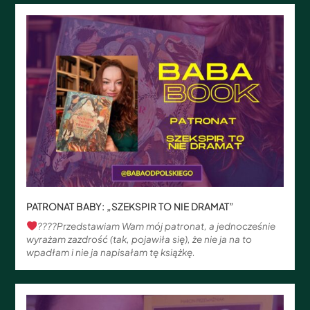
PATRONAT BABY: „SZEKSPIR TO NIE DRAMAT”
‍????Przedstawiam Wam mój patronat, a jednocześnie
wyrażam zazdrość (tak, pojawiła się), że nie ja na to
wpadłam i nie ja napisałam tę książkę.