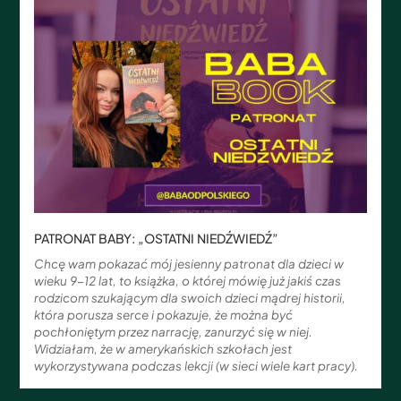
PATRONAT BABY: „OSTATNI NIEDŹWIEDŹ”
Chcę wam pokazać mój jesienny patronat dla dzieci w
wieku 9-12 lat, to książka, o której mówię już jakiś czas
rodzicom szukającym dla swoich dzieci mądrej historii,
która porusza serce i pokazuje, że można być
pochłoniętym przez narrację, zanurzyć się w niej.
Widziałam, że w amerykańskich szkołach jest
wykorzystywana podczas lekcji (w sieci wiele kart pracy).