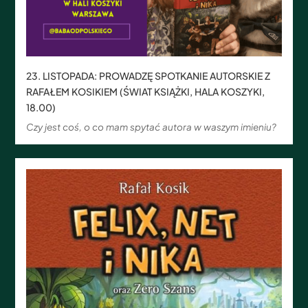
23. LISTOPADA: PROWADZĘ SPOTKANIE AUTORSKIE Z
RAFAŁEM KOSIKIEM (ŚWIAT KSIĄŻKI, HALA KOSZYKI,
18.00)
Czy jest coś, o co mam spytać autora w waszym imieniu?