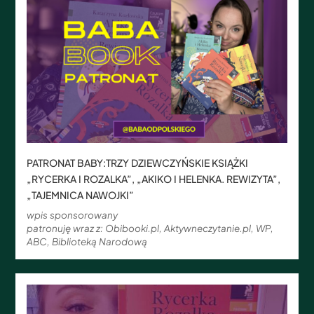
PATRONAT BABY:TRZY DZIEWCZYŃSKIE KSIĄŻKI
„RYCERKA I ROZALKA”, „AKIKO I HELENKA. REWIZYTA”,
„TAJEMNICA NAWOJKI”
wpis sponsorowany
patronuję wraz z: Obibooki.pl, Aktywneczytanie.pl, WP,
ABC, Biblioteką Narodową