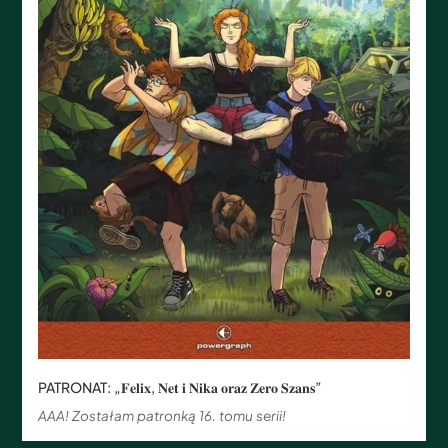
PATRONAT: „𝐅𝐞𝐥𝐢𝐱, 𝐍𝐞𝐭 𝐢 𝐍𝐢𝐤𝐚 𝐨𝐫𝐚𝐳 𝐙𝐞𝐫𝐨 𝐒𝐳𝐚𝐧𝐬”
AAA! Zostałam patronką 16. tomu serii!