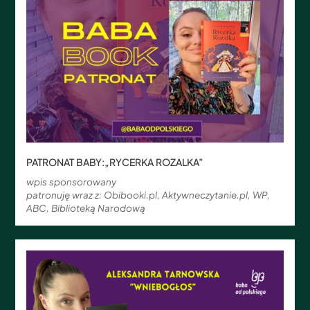
PATRONAT BABY:„RYCERKA ROZALKA”
wpis sponsorowany
patronuję wraz z: Obibooki.pl, Aktywneczytanie.pl, WP,
ABC, Biblioteką Narodową