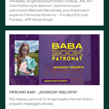
młodzieży, zorganizowanym przez Fundację „ABCXXI –
Cała Polska czyta dzieciom” pod honorowym
patronatem Biblioteki Narodowej, przy finansowym
wsparciu Partnerów Konkursu – Fundacji PZU oraz
Fundacji „AMF Nasza Droga”.
PATRONAT BABY: „ZAGINIONY WIELORYB”
Mój majowy patronat to druga książka Hannah Gold o
przyjaźni międzygatunkowej.