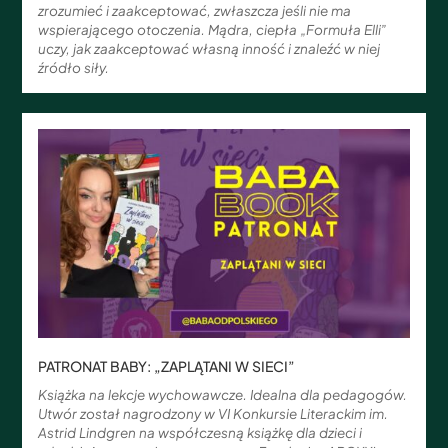
zrozumieć i zaakceptować, zwłaszcza jeśli nie ma
wspierającego otoczenia. Mądra, ciepła „Formuła Elli”
uczy, jak zaakceptować własną inność i znaleźć w niej
źródło siły.
PATRONAT BABY: „ZAPLĄTANI W SIECI”
Książka na lekcje wychowawcze. Idealna dla pedagogów.
Utwór został nagrodzony w VI Konkursie Literackim im.
Astrid Lindgren na współczesną książkę dla dzieci i