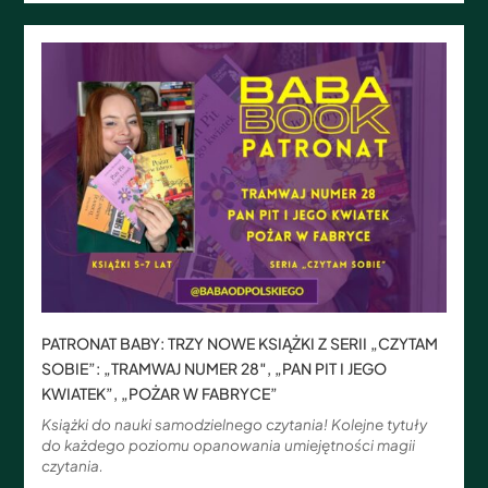
PATRONAT BABY: TRZY NOWE KSIĄŻKI Z SERII „CZYTAM
SOBIE”: „TRAMWAJ NUMER 28″, „PAN PIT I JEGO
KWIATEK”, „POŻAR W FABRYCE”
Książki do nauki samodzielnego czytania! Kolejne tytuły
do każdego poziomu opanowania umiejętności magii
czytania.