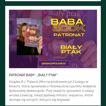
PATRONAT BABY: „BIAŁY PTAK”
Książka R.J. Palacio (film na podstawie już 2 lutego w
kinach), która opowiada o Holokauście z punktu widzenia
żydowskiej dziewczynki. Przy okazji to opowieść o relacji
wnuka z babcią, nieszczęśliwej miłości i wsparciu, które
dostaje się od tych, których się krzywdzi.