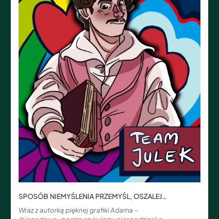
SPOSÓB NIEMYŚLENIA PRZEMYŚL, OSZALEJ…
Wraz z autorką pięknej grafiki Adama –