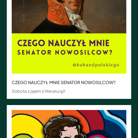
CZEGO NAUCZYŁ MNIE SENATOR NOWOSILCOW?
Sobota z jajem (i literaturą)!