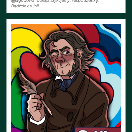
@jagodowa_poezja szykujemy niespodziankę.
Bądźcie czujni!