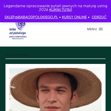
Legendarne opracowanie pytań jawnych na maturę ustną
2026
KLIKNIJ TUTAJ!
•
•
SKLEP@BABAODPOLSKIEGO.PL
KURSY ONLINE
ODRZUĆ
MENU
Tag:
polskaszkoła