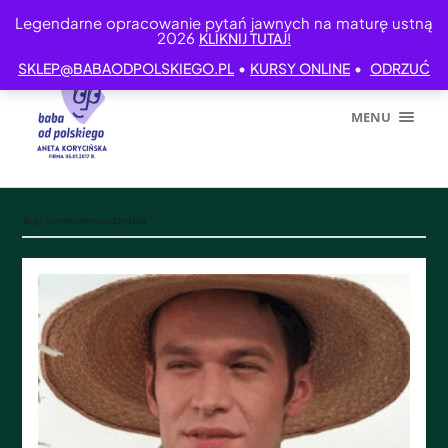
Legendarne opracowanie pytań jawnych na maturę ustną
2026
KLIKNIJ TUTAJ!
•
•
SKLEP@BABAODPOLSKIEGO.PL
KURSY ONLINE
ODRZUĆ
MENU
Tag:
pomocenauczyciela