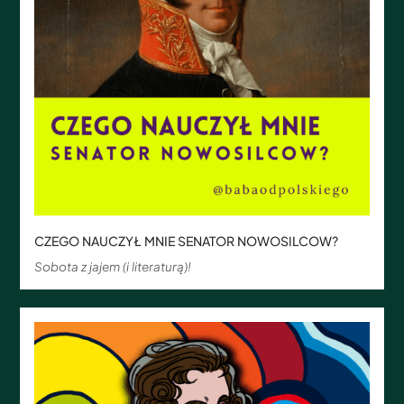
CZEGO NAUCZYŁ MNIE SENATOR NOWOSILCOW?
Sobota z jajem (i literaturą)!