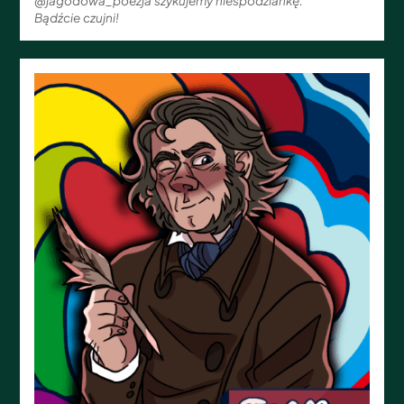
@jagodowa_poezja szykujemy niespodziankę.
Bądźcie czujni!