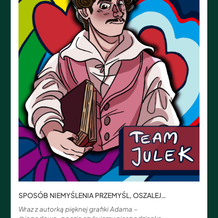
SPOSÓB NIEMYŚLENIA PRZEMYŚL, OSZALEJ…
Wraz z autorką pięknej grafiki Adama –