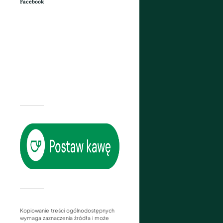
Facebook
Kopiowanie treści ogólnodostępnych
wymaga zaznaczenia źródła i może