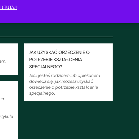
IJ TUTAJ!
JAK UZYSKAĆ ORZECZENIE O
POTRZEBIE KSZTAŁCENIA
nem,
SPECJALNEGO?
Jeśli jesteś rodzicem lub opiekunem
dowiedz się, jak możesz uzyskać
orzeczenie o potrzebie kształcenia
specjalnego.
nem
rtykule