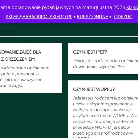
arne opracowanie pytań jawnych na maturę ustną 2026
KLIKN
•
•
SKLEP@BABAODPOLSKIEGO.PL
KURSY ONLINE
ODRZUĆ
oświatowa
OWANIE ZAJĘĆ DLA
CZYM JEST IPET?
 Z ORZECZENIEM
Jeśli jesteś rodzicem lub opieku
dowiedz się, czym jest IPET.
eś rodzicem lub opiekunem
niepełnosprawnością,
ę, jak możesz uzyskać
wanie zajęć.
CZYM JEST WOPFU?
Jeśli jesteś rodzicem lub opieku
ucznia z niepełnosprawnością,
zachęcam do zapoznania się z
artykułem na temat WOPFU. W a
znajdziesz informacje na temat
procedury WOPFU, jej celów,
przebiegu oraz roli rodziców w