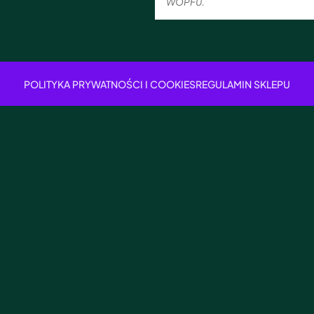
WOPFU.
POLITYKA PRYWATNOŚCI I COOKIES
REGULAMIN SKLEPU