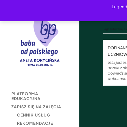
Legend
Tag:
subwencja 
DOFINANS
UCZNIÓW
Jeśli jest
ucznia z 
dowiedz si
dofinanso
PLATFORMA
EDUKACYJNA
ZAPISZ SIĘ NA ZAJĘCIA
CENNIK USŁUG
REKOMENDACJE