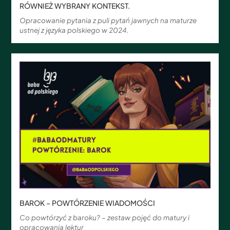
RÓWNIEŻ WYBRANY KONTEKST.
Opracowanie pytania z puli pytań jawnych na maturze
ustnej z języka polskiego w 2024.
BAROK – POWTÓRZENIE WIADOMOŚCI
Co powtórzyć z baroku? – zestaw pojęć do matury i
opracowania lektur