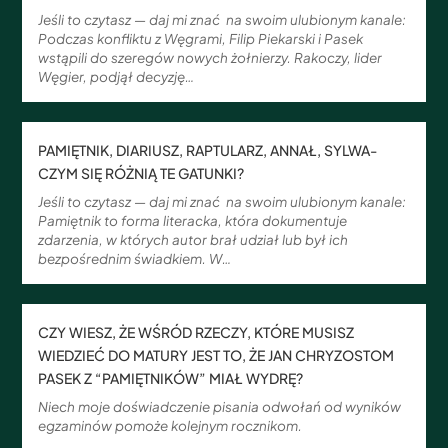
Jeśli to czytasz — daj mi znać na swoim ulubionym kanale:
Podczas konfliktu z Węgrami, Filip Piekarski i Pasek
wstąpili do szeregów nowych żołnierzy. Rakoczy, lider
Węgier, podjął decyzję…
PAMIĘTNIK, DIARIUSZ, RAPTULARZ, ANNAŁ, SYLWA-
CZYM SIĘ RÓŻNIĄ TE GATUNKI?
Jeśli to czytasz — daj mi znać na swoim ulubionym kanale:
Pamiętnik to forma literacka, która dokumentuje
zdarzenia, w których autor brał udział lub był ich
bezpośrednim świadkiem. W…
CZY WIESZ, ŻE WŚRÓD RZECZY, KTÓRE MUSISZ
WIEDZIEĆ DO MATURY JEST TO, ŻE JAN CHRYZOSTOM
PASEK Z “PAMIĘTNIKÓW” MIAŁ WYDRĘ?
Niech moje doświadczenie pisania odwołań od wyników
egzaminów pomoże kolejnym rocznikom.