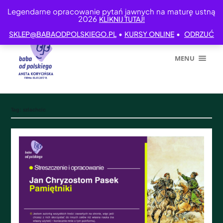
Legendarne opracowanie pytań jawnych na maturę ustną
2026
KLIKNIJ TUTAJ!
•
•
SKLEP@BABAODPOLSKIEGO.PL
KURSY ONLINE
ODRZUĆ
MENU
Tag:
szlachcic