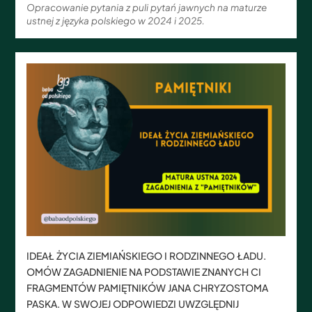
Opracowanie pytania z puli pytań jawnych na maturze
ustnej z języka polskiego w 2024 i 2025.
IDEAŁ ŻYCIA ZIEMIAŃSKIEGO I RODZINNEGO ŁADU.
OMÓW ZAGADNIENIE NA PODSTAWIE ZNANYCH CI
FRAGMENTÓW PAMIĘTNIKÓW JANA CHRYZOSTOMA
PASKA. W SWOJEJ ODPOWIEDZI UWZGLĘDNIJ