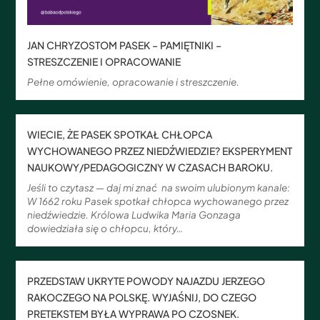
JAN CHRYZOSTOM PASEK – PAMIĘTNIKI –
STRESZCZENIE I OPRACOWANIE
Pełne omówienie, opracowanie i streszczenie.
WIECIE, ŻE PASEK SPOTKAŁ CHŁOPCA
WYCHOWANEGO PRZEZ NIEDŹWIEDZIE? EKSPERYMENT
NAUKOWY/PEDAGOGICZNY W CZASACH BAROKU.
Jeśli to czytasz — daj mi znać na swoim ulubionym kanale:
W 1662 roku Pasek spotkał chłopca wychowanego przez
niedźwiedzie. Królowa Ludwika Maria Gonzaga
dowiedziała się o chłopcu, który…
PRZEDSTAW UKRYTE POWODY NAJAZDU JERZEGO
RAKOCZEGO NA POLSKĘ. WYJAŚNIJ, DO CZEGO
PRETEKSTEM BYŁA WYPRAWA PO CZOSNEK.